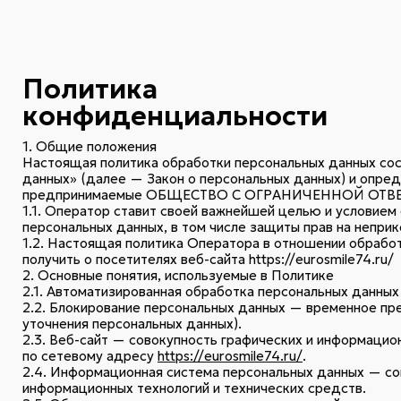
Политика
конфиденциальности
1. Общие положения
Настоящая политика обработки персональных данных сос
данных» (далее — Закон о персональных данных) и опре
предпринимаемые ОБЩЕСТВО С ОГРАНИЧЕННОЙ ОТВЕТ
1.1. Оператор ставит своей важнейшей целью и условием
персональных данных, в том числе защиты прав на неприк
1.2. Настоящая политика Оператора в отношении обрабо
получить о посетителях веб-сайта https://eurosmile74.ru/
2. Основные понятия, используемые в Политике
2.1. Автоматизированная обработка персональных данны
2.2. Блокирование персональных данных — временное пр
уточнения персональных данных).
2.3. Веб-сайт — совокупность графических и информацио
по сетевому адресу
https://eurosmile74.ru/
.
2.4. Информационная система персональных данных — с
информационных технологий и технических средств.