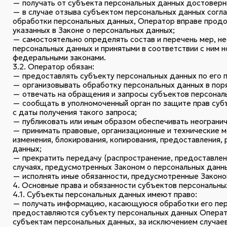
— получать от субъекта персональных данных достовер
— в случае отзыва субъектом персональных данных согла
обработки персональных данных, Оператор вправе продол
указанных в Законе о персональных данных;
— самостоятельно определять состав и перечень мер, н
персональных данных и принятыми в соответствии с ним 
федеральными законами.
3.2. Оператор обязан:
— предоставлять субъекту персональных данных по его
— организовывать обработку персональных данных в по
— отвечать на обращения и запросы субъектов персональ
— сообщать в уполномоченный орган по защите прав суб
с даты получения такого запроса;
— публиковать или иным образом обеспечивать неограни
— принимать правовые, организационные и технические м
изменения, блокирования, копирования, предоставления,
данных;
— прекратить передачу (распространение, предоставлени
случаях, предусмотренных Законом о персональных данн
— исполнять иные обязанности, предусмотренные Законо
4. Основные права и обязанности субъектов персональны
4.1. Субъекты персональных данных имеют право:
— получать информацию, касающуюся обработки его пер
предоставляются субъекту персональных данных Операто
субъектам персональных данных, за исключением случаев