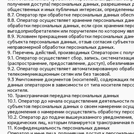
получения доступа) персональных данных, разрешенных д
общественных и иных публичных интересах, определенны
8.7. Оператор при обработке персональных данных обес
8.8. Оператор осуществляет хранение персональных дан
обработки персональных данных, если срок хранения пер
выгодоприобретателем или поручителем по которому явл
8.9. Условием прекращения обработки персональных дан
субъекта персональных данных, отзыв согласия субъекто
неправомерной обработки персональных данных.
9. Перечень действий, производимых Оператором с пол
9.1. Оператор осуществляет сбор, запись, систематизаци
(распространение, предоставление, доступ), обезличива
9.2. Оператор осуществляет автоматизированную обрабо
телекоммуникационным сетям или без таковой.
9.3 Уничтожение документов (носителей), содержащих п
данных оператором в зависимости от типа носителя перс
носителя.
10. Трансграничная передача персональных данных
10.1. Оператор до начала осуществления деятельности п
субъектов персональных данных о своем намерении осущ
уведомления о намерении осуществлять обработку персо
10.2. Оператор до подачи вышеуказанного уведомления, 
юридических лиц, которым планируется трансграничная 
11. Конфиденциальность персональных данных
Оператор и иные лица, получившие доступ к персональны