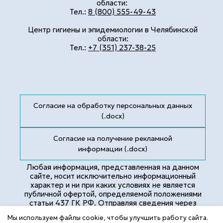
области:
Тел.:
8 (800) 555-49-43
Центр гигиены и эпидемиологии в Челябинской
области:
Тел.:
+7 (351) 237-38-25
Согласие на обработку персональных данных
(.docx)
Согласие на получение рекламной
информации (.docx)
Любая информация, представленная на данном
сайте, носит исключительно информационный
характер и ни при каких условиях не является
публичной офертой, определяемой положениями
статьи 437 ГК РФ. Отправляя сведения через
любую электронную форму на этом сайте, вы
Мы используем файлы cookie, чтобы улучшить работу сайта.
даёте согласие на обработку ваших персональных