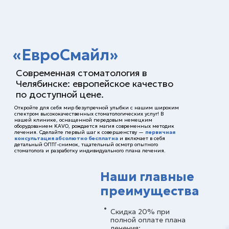
«ЕвроСмайл»
Современная стоматология в
Челябинске: европейское качество
по доступной цене.
Откройте для себя мир безупречной улыбки с нашим широким
спектром высококачественных стоматологических услуг! В
нашей клинике, оснащенной передовым немецким
оборудованием KAVO, рождается магия современных методик
лечения. Сделайте первый шаг к совершенству —
первичная
консультация абсолютно бесплатна
и включает в себя
детальный ОПТГ-снимок, тщательный осмотр опытного
стоматолога и разработку индивидуального плана лечения.
Наши главные
преимущества
Скидка 20% при
полной оплате плана
лечения;