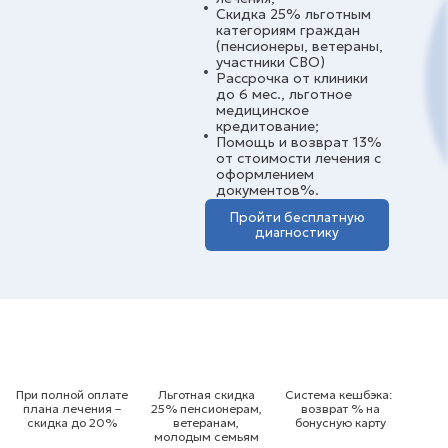
Скидка 25% льготным
категориям граждан
(пенсионеры, ветераны,
участники СВО)
Рассрочка от клиники
до 6 мес., льготное
медицинское
кредитование;
Помощь и возврат 13%
от стоимости лечения с
оформлением
документов%.
Пройти бесплатную
диагностику
При полной оплате
Льготная скидка
Система кешбэка:
плана лечения –
25% пенсионерам,
возврат % на
скидка до 20%
ветеранам,
бонусную карту
молодым семьям