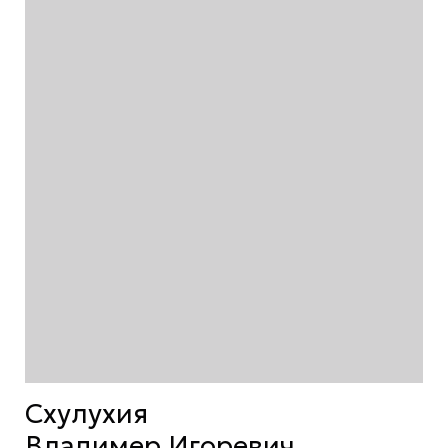
Схулухия
Владимер Игоревич